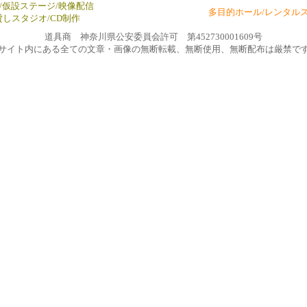
/仮設ステージ/映像配信
多目的ホール/レンタル
貸しスタジオ/CD制作
道具商 神奈川県公安委員会許可 第452730001609号
サイト内にある全ての文章・画像の無断転載、無断使用、無断配布は厳禁で