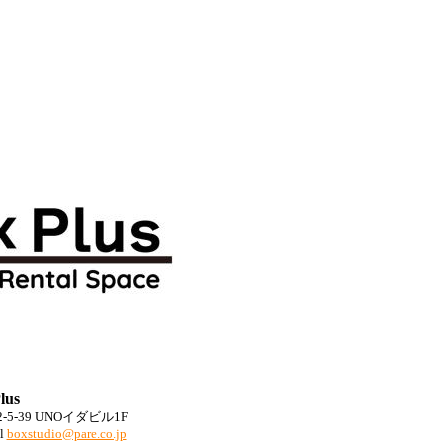
lus
-39 UNOイダビル1F
l
boxstudio@pare.co.jp