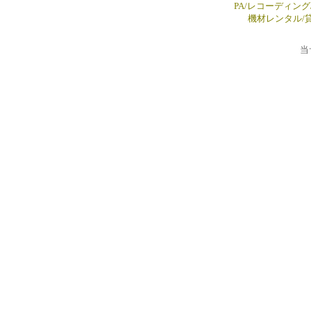
P
A/レコーディング
機材レンタル/
当